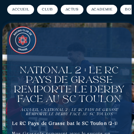
Accueil
Club
Actus
Académie
Bou
National 2 : Le RC
Pays de Grasse
remporte le derby
face au SC Toulon
ACCUEIL
»
NATIONAL 2 : LE RC PAYS DE GRASSE
REMPORTE LE DERBY FACE AU SC TOULON
Le RC Pays de Grasse bat le SC Toulon (2-1)
Nos Grassois renouent avec le succès en