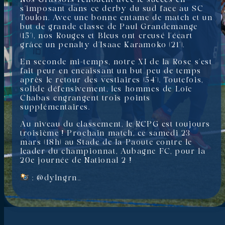
s’imposant dans ce derby du sud face au SC
Toulon. Avec une bonne entame de match et un
but de grande classe de Paul Grandemange
(15’), nos Rouges et Bleus ont creusé l’écart
grâce un penalty d’Isaac Karamoko (21’).
En seconde mi-temps, notre XI de la Rose s’est
fait peur en encaissant un but peu de temps
après le retour des vestiaires (54’). Toutefois,
solide défensivement, les hommes de Loïc
Chabas engrangent trois points
supplémentaires.
Au niveau du classement, le RCPG est toujours
troisième ! Prochain match, ce samedi 23
mars (18h) au Stade de la Paoute contre le
leader du championnat, Aubagne FC, pour la
20e journée de National 2 !
: @dylngrn_