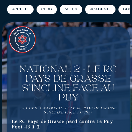
Accueil
Club
Actus
Académie
Bou
National 2 : Le RC
Pays de Grasse
s’incline face au
Puy
ACCUEIL
»
NATIONAL 2 : LE RC PAYS DE GRASSE
S’INCLINE FACE AU PUY
Le RC Pays de Grasse perd contre Le Puy
Foot 43 (1-2)