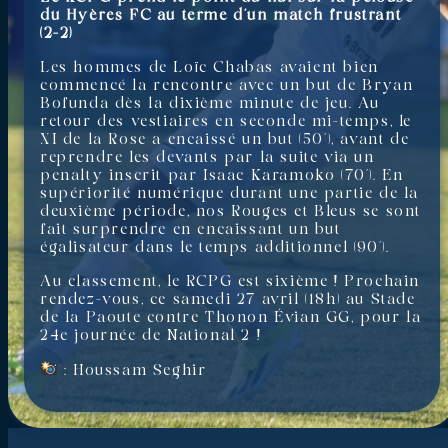
du Hyères FC au terme d’un match frustrant
(2-2)
Les hommes de Loïc Chabas avaient bien
commencé la rencontre avec un but de Bryan
Bofunda dès la dixième minute de jeu. Au
retour des vestiaires en seconde mi-temps, le
XI de la Rose a encaissé un but (50’), avant de
reprendre les devants par la suite via un
penalty inscrit par Isaac Karamoko (70’). En
supériorité numérique durant une partie de la
deuxième période, nos Rouges et Bleus se sont
fait surprendre en encaissant un but
égalisateur dans le temps additionnel (90’).
Au classement, le RCPG est sixième ! Prochain
rendez-vous, ce samedi 27 avril (18h) au Stade
de la Paoute contre Thonon Évian GG, pour la
24e journée de National 2 !
: Houssam Seghir