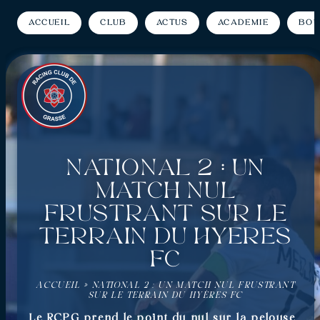
Accueil
Club
Actus
Académie
Bou
National 2 : Un
match nul
frustrant sur le
terrain du Hyères
FC
ACCUEIL
»
NATIONAL 2 : UN MATCH NUL FRUSTRANT
SUR LE TERRAIN DU HYÈRES FC
Le RCPG prend le point du nul sur la pelouse