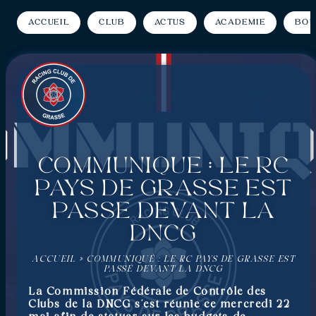
Accueil
Club
Actus
Académie
Bou
Communiqué : Le RC
Pays de Grasse est
passé devant la
DNCG
ACCUEIL
»
COMMUNIQUÉ : LE RC PAYS DE GRASSE EST
PASSÉ DEVANT LA DNCG
La Commission Fédérale de Contrôle des
Clubs de la DNCG s’est réunie ce mercredi 22