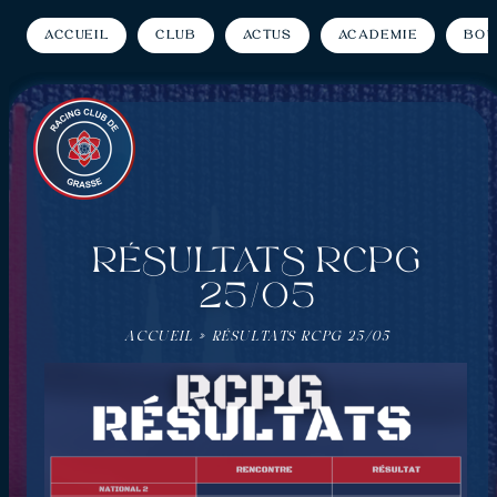
Accueil
Club
Actus
Académie
Bou
RÉSULTATS RCPG
25/05
ACCUEIL
»
RÉSULTATS RCPG 25/05