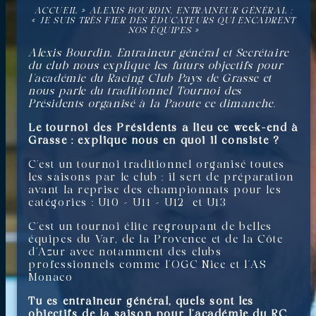
ACCUEIL
»
ALEXIS BOURDIN, ENTRAINEUR GÉNÉRAL :
« JE SUIS TRÈS FIER DES ÉDUCATEURS QUI ENCADRENT
NOS ÉQUIPES »
Alexis Bourdin, Entraineur général et Secrétaire
du club nous explique les futurs objectifs pour
l’académie du Racing Club Pays de Grasse et
nous parle du traditionnel Tournoi des
Présidents organisé à la Paoute ce dimanche.
Le tournoi des Présidents a lieu ce week-end à
Grasse : explique nous en quoi il consiste ?
C’est un tournoi traditionnel organisé toutes
les saisons par le club : il sert de préparation
avant la reprise des championnats pour les
catégories : U10 – U11 – U12
et U13
C’est un tournoi élite regroupant de belles
équipes du Var, de la Provence et de la Côte
d’Azur avec notamment des clubs
professionnels comme l’OGC Nice et l’AS
Monaco
Tu es entraineur général, quels sont les
objectifs de la saison pour l’académie du RC