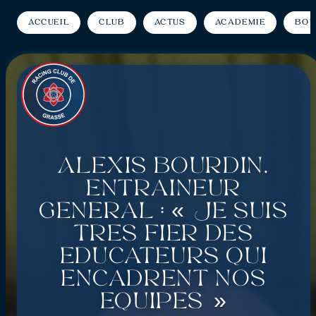
Accueil
Club
Actus
Académie
Bou
Alexis Bourdin,
Entraineur
Général : « Je suis
très fier des
éducateurs qui
encadrent nos
équipes »