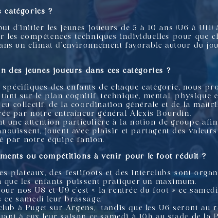
s catégories ?
t d’initier les jeunes joueurs de 5 à 10 ans (U6 à U11) 
per les compétences techniques individuelles pour que 
ans un climat d’environnement favorable autour du joue
n des jeunes joueurs dans ces catégories ?
s spécifiques des enfants de chaque catégorie, nous pr
tant sur le plan cognitif, technique, mental, physique e
eu collectif, de la coordination générale et de la maîtri
ée par notre entraîneur général Alexis Bourdin.
t une attention particulière à la notion de groupe afi
épanouissent, jouent avec plaisir et partagent des vale
é par notre équipe fanion.
ments ou compétitions à venir pour le foot réduit ?
des plateaux, des festifoots et des interclubs sont orga
n que les enfants puissent pratiquer un maximum.
ur nos U8 et U9 c’est « la rentrée du foot » ce samedi
s ce samedi leur brassage.
club à Puget sur Argens, tandis que les U6 seront au r
nt à eux leur saison ce samedi à 10h au stade de la P