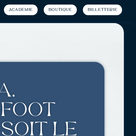
Académie
Boutique
Billetterie
a,
 foot
 soit le