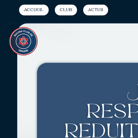
Accueil
Club
Actus
res
réduit