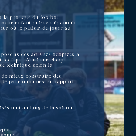
à la pratique du football.
chaque enfant puisse s’épanouir
ur où le plaisir de jouer au
oposons des activités adaptées à
t tactique. Ainsi sur chaque
se technique, selon la
n de mieux construire des
urs de jeu communes, en rapport
nisés tout au long de la saison
.
epos.
aoute.