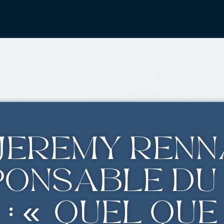
Jérémy Renn
ponsable du
 : « Quel que