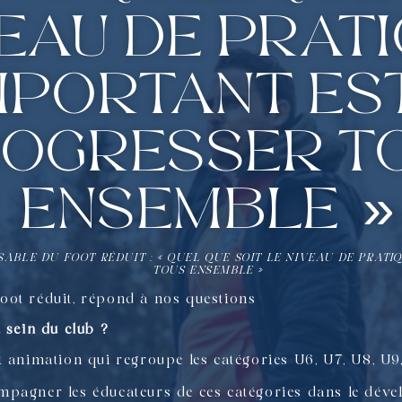
eau de prati
important es
ogresser t
ensemble »
ABLE DU FOOT RÉDUIT : « QUEL QUE SOIT LE NIVEAU DE PRATI
TOUS ENSEMBLE »
oot réduit, répond à nos questions
 sein du club ?
t animation qui regroupe les catégories U6, U7, U8, U9
mpagner les éducateurs de ces catégories dans le déve