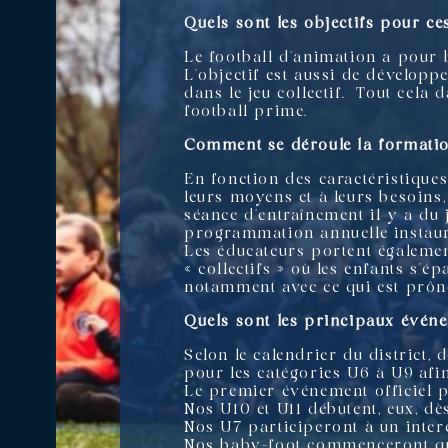
Quels sont les objectifs pour ce
Le football d’animation a pour bu
L’objectif est aussi de dévelop
dans le jeu collectif.
Tout cela d
football prime.
Comment se déroule la formatio
En fonction des caractéristique
leurs moyens et à leurs besoins, 
séance d’entraînement il y a du j
programmation annuelle instaur
Les éducateurs portent égalemen
« collectifs » où les enfants s’
notamment avec ce qui est prôn
Quels sont les principaux événe
Selon le calendrier du district, 
pour les catégories U6 à U9 afi
Le premier événement officiel po
Nos U10 et U11 débutent, eux, dè
Nos U7 participeront à un inter
Nos baby-foot commenceront qua