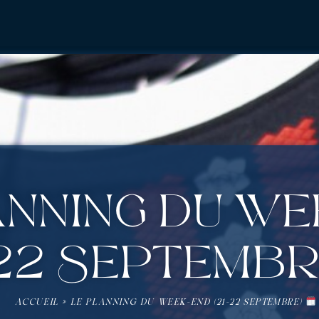
anning du w
-22 Septemb
ACCUEIL
»
LE PLANNING DU WEEK-END (21-22 SEPTEMBRE)