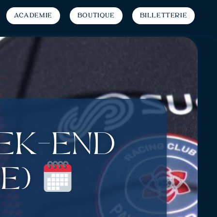
Académie
Boutique
Billetterie
eek-end
re)