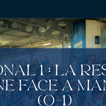
nal 1 : La r
ine face à M
(0-1)