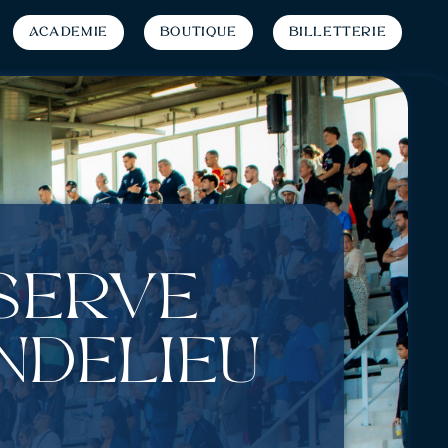
Académie
Boutique
Billetterie
éserve
andelieu