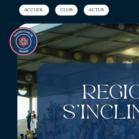
Accueil
Club
Actus
Régio
s’incl