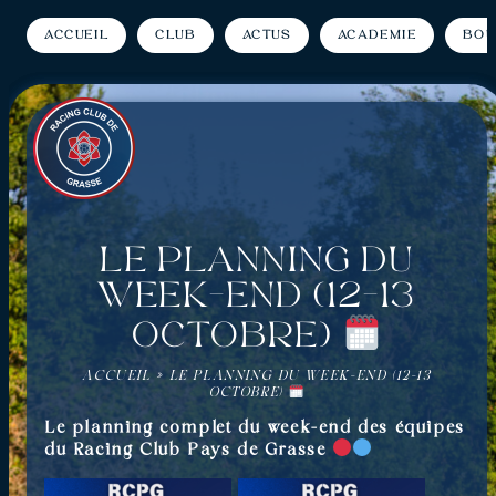
Accueil
Club
Actus
Académie
Bou
Le planning du
week-end (12-13
Octobre)
ACCUEIL
»
LE PLANNING DU WEEK-END (12-13
OCTOBRE)
Le planning complet du week-end des équipes
du Racing Club Pays de Grasse