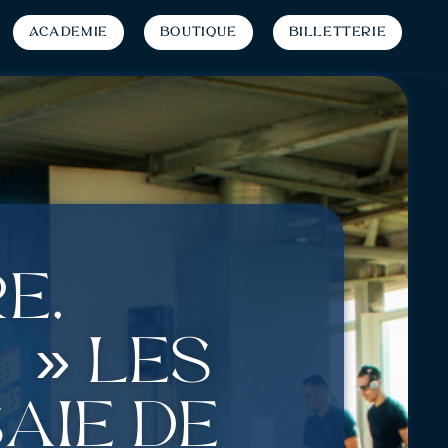
Académie
Boutique
Billetterie
e,
 » Les
aie de