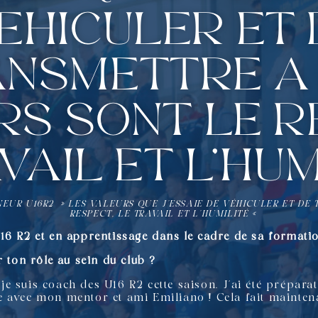
éhiculer et 
nsmettre à
s sont le r
vail et l’hum
NEUR U16R2 » LES VALEURS QUE J’ESSAIE DE VÉHICULER ET DE
RESPECT, LE TRAVAIL ET L’HUMILITÉ «
16 R2 et en apprentissage dans le cadre de sa format
r ton rôle au sein du club ?
e suis coach des U16 R2 cette saison. J’ai été prépara
 avec mon mentor et ami Emiliano ! Cela fait maintena