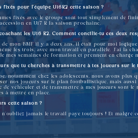
as fixés pour l’équipe U16R2 cette saison ?
mes fixés avec le groupe sont tout simplement de fini
accession en U17 R la saison prochaine.
coachant les U16 R2. Comment concilie-tu ces deux res
n de mon BMF il y a deux ans, il était pour moi logique
 même les trois, avec mon travail en parallèle. J’ai la 
 de mes semaines de formation et prennent en charge 
eurs que tu cherches à transmettre à tes joueurs sur le 
ipe, notamment chez les adolescents, nous avons plus q
ser nos joueurs sur le plan footballistique, mais aussi
de véhiculer et de transmettre à mes joueurs sont le res
s à mettre en place.
rs cette saison ?
 n’oubliez jamais le travail paye toujours ! Et malgré c