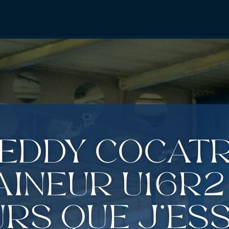
eddy Cocatr
îneur U16R2
rs que j’ess