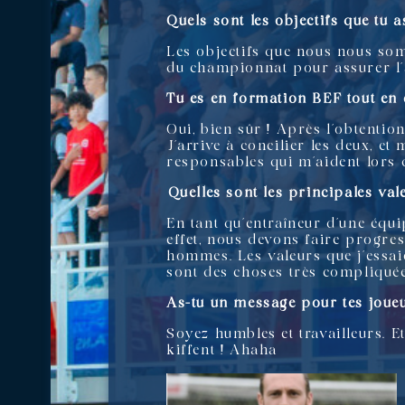
Quels sont les objectifs que tu 
Les objectifs que nous nous som
du championnat pour assurer l’
Tu es en formation BEF tout en 
Oui, bien sûr ! Après l’obtentio
J’arrive à concilier les deux, et
responsables qui m’aident lors
⁠Quelles sont les principales val
En tant qu’entraîneur d’une équ
effet, nous devons faire progres
hommes. Les valeurs que j’essaie 
sont des choses très compliquée
As-tu un message pour tes joueu
Soyez humbles et travailleurs. Et
kiffent ! Ahaha