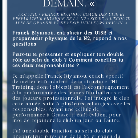
demain. «
ACCUEIL
»
FRANCK BIYAMOU, COACH DES U15R ET
PRÉPARATEUR PHYSIQUE DE LA N2 « SOYEZ À L’ÉCOUTE
AFIN DE GRANDIR ET DEVENIR MEILLEURS DEMAIN. «
Franck Biyamou, entraîneur des U15R et
préparateur physique de la N2, répond à nos
questions
Peux-tu te présenter et expliquer ton double
rôle au sein du club ? Comment concilies-tu
ces deux responsabilités ?
Je m’appelle Franck Biyamou, coach sportif
de métier et fondateur de la structure TNL
Training, dont l’objectif est l’accompagnement
à la performance des jeunes footballeurs et
des joueurs professionnels. J’ai intégré le club
cette année, suite à plusieurs échanges avec les
responsables. Ayant une cellule de
performance à Grasse, il était évident pour
moi de rejoindre le club un jour ou l’autre.
J’ai une double fonction au sein du club :
préparateur physique de la N2 et coach du