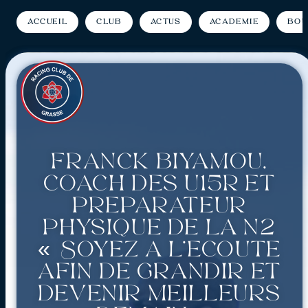
Accueil
Club
Actus
Académie
Bou
Franck Biyamou,
coach des U15R et
préparateur
physique de la N2
« Soyez à l’écoute
afin de grandir et
devenir meilleurs