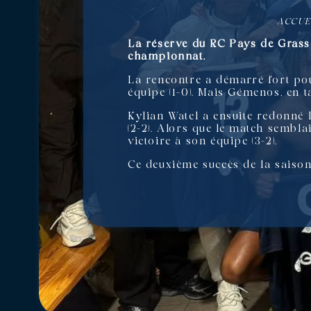
ACCUE
La réserve du RC Pays de Grasse
championnat.
La rencontre a démarré fort pou
équipe (1-0). Mais Gémenos, en t
Kylian Watel a ensuite redonné l
(2-2). Alors que le match sembla
victoire à son équipe (3-2).
Ce deuxième succès de la saison