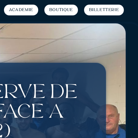
Académie
Boutique
Billetterie
erve de
face à
)