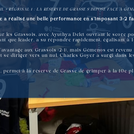
IL
»
RÉGIONAL 1 : LA RÉSERVE DE GRASSE S’IMPOSE FACE À GÉME
 a réalisé une belle performance en s’imposant 3-2 f
r les Grassois, avec Ayuthya Delet ouvrant le score p
ant que leader, a su répondre rapidement, égalisant à 1-
’avantage aux Grassois (2-1), mais Gémenos est revenu 
it se diriger vers un nul, Charles Goyer a surgi dans l
, permet à la réserve de Grasse de grimper à la 10e p