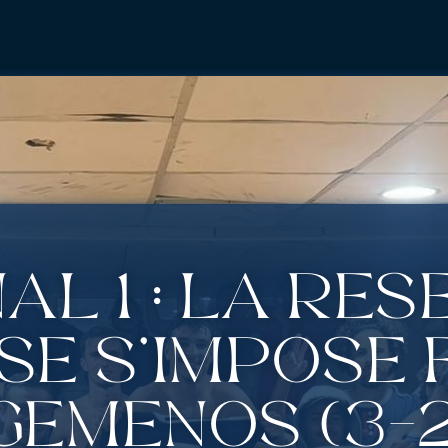
al 1 : La rés
se s’impose 
Gémenos (3-2