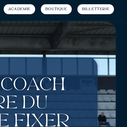
Académie
Boutique
Billetterie
, coach
re du
e fixer