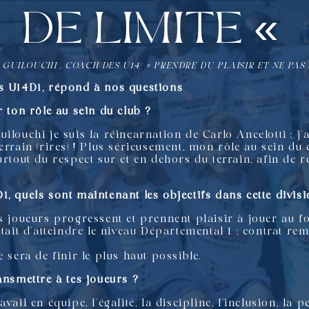
de limite «
GUILOUCHI , COACH DES U14 » PRENDRE DU PLAISIR ET NE PAS 
es U14D1, répond à nos questions
r ton rôle au sein du club ?
louchi je suis la réincarnation de Carlo Ancelotti : j’a
errain (rires) ! Plus sérieusement, mon rôle au sein du 
urtout du respect sur et en dehors du terrain, afin de 
, quels sont maintenant les objectifs dans cette divisi
s joueurs progressent et prennent plaisir à jouer au foo
était d’atteindre le niveau Départemental 1 : contrat r
 sera de finir le plus haut possible.
ansmettre à tes joueurs ?
travail en équipe, l’égalité, la discipline, l’inclusion, la