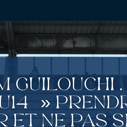
m Guilouchi 
 U14 » Prend
r et ne pas s