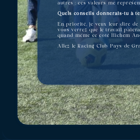
autres : ces valeurs me représen
Quels conseils donnerais-tu à te
En priorité, je veux leur dire de
vous verrez que le travail paiera
quand même ce coté Hichem Ancel
Allez le Racing Club Pays de Gra