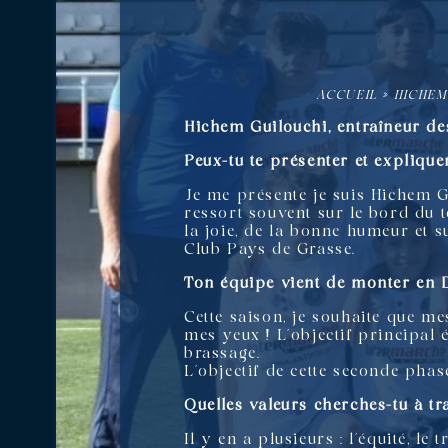
ACCUEIL
»
HICHEM 
Hichem Guilouchi, entraîneur d
Peux-tu te présenter et explique
Je me présente je suis Hichem Gui
ressort souvent sur le bord du t
la joie, de la bonne humeur et s
Club Pays de Grasse.
Ton équipe vient de monter en D1
Cette saison, je souhaite que me
mes yeux ! L’objectif principal 
brassage.
L’objectif de cette seconde phase
Quelles valeurs cherches-tu à tr
Il y en a plusieurs : l’équité, le 