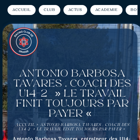
Accueil
Club
Actus
Académie
Bou
Antonio Barbosa
Tavares , coach des
U14-2 » Le travail
finit toujours par
payer «
ACCUEIL
»
ANTONIO BARBOSA TAVARES , COACH DES
U14-2 » LE TRAVAIL FINIT TOUJOURS PAR PAYER «
Antonio Barbosa Tavares, entraîneur des U14-