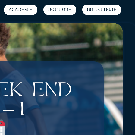
Académie
Boutique
Billetterie
eek-end
– 1