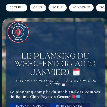
Accueil
Club
Actus
Académie
Bou
Le planning du
week-end (18 au 19
janvier)
ACCUEIL
»
LE PLANNING DU WEEK-END (18 AU 19
JANVIER)
Le planning complet du week-end des équipes
du Racing Club Pays de Grasse