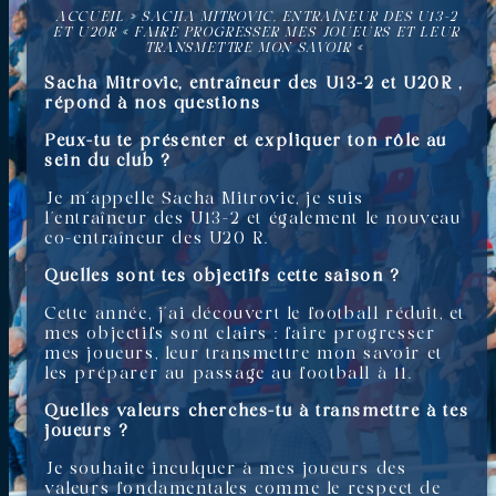
ACCUEIL
»
SACHA MITROVIC, ENTRAÎNEUR DES U13-2
ET U20R « FAIRE PROGRESSER MES JOUEURS ET LEUR
TRANSMETTRE MON SAVOIR «
Sacha Mitrovic, entraîneur des U13-2 et U20R ,
répond à nos questions
Peux-tu te présenter et expliquer ton rôle au
sein du club ?
Je m’appelle Sacha Mitrovic, je suis
l’entraîneur des U13-2 et également le nouveau
co-entraîneur des U20 R.
Quelles sont tes objectifs cette saison ?
Cette année, j’ai découvert le football réduit, et
mes objectifs sont clairs : faire progresser
mes joueurs, leur transmettre mon savoir et
les préparer au passage au football à 11.
Quelles valeurs cherches-tu à transmettre à tes
joueurs ?
Je souhaite inculquer à mes joueurs des
valeurs fondamentales comme le respect de