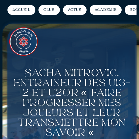
Accueil
Club
Actus
Académie
Bou
Sacha Mitrovic,
entraîneur des U13-
2 et U20R « Faire
progresser mes
joueurs et leur
transmettre mon
savoir «