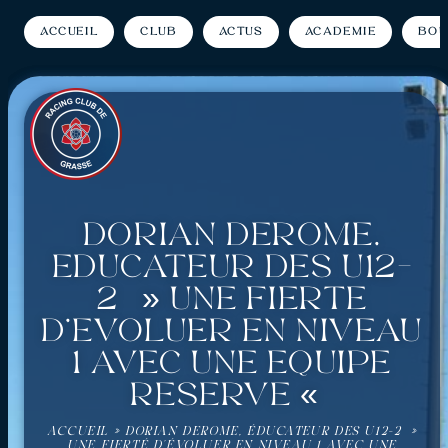
Accueil
Club
Actus
Académie
Bou
Dorian Derome,
éducateur des U12-
2 » Une fierté
d’évoluer en niveau
1 avec une équipe
réserve «
ACCUEIL
»
DORIAN DEROME, ÉDUCATEUR DES U12-2 »
UNE FIERTÉ D’ÉVOLUER EN NIVEAU 1 AVEC UNE