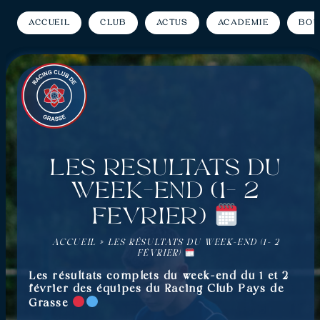
Accueil
Club
Actus
Académie
Bou
Les résultats du
week-end (1- 2
Février)
ACCUEIL
»
LES RÉSULTATS DU WEEK-END (1- 2
FÉVRIER)
Les résultats complets du week-end du 1 et 2
février des équipes du Racing Club Pays de
Grasse