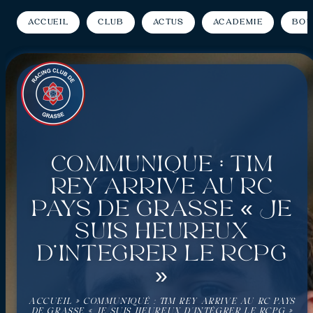
Accueil
Club
Actus
Académie
Bou
Communiqué : Tim
Rey arrive au RC
Pays de Grasse « Je
suis heureux
d’intégrer le RCPG
»
ACCUEIL
»
COMMUNIQUÉ : TIM REY ARRIVE AU RC PAYS
DE GRASSE « JE SUIS HEUREUX D’INTÉGRER LE RCPG »