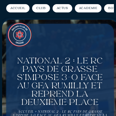
Accueil
Club
Actus
Académie
Bou
National 2 : Le RC
Pays de Grasse
s’impose 3-0 face
au GFA Rumilly et
reprend la
deuxième place
ACCUEIL
»
NATIONAL 2 : LE RC PAYS DE GRASSE
S’IMPOSE 3-0 FACE AU GFA RUMILLY ET REPREND LA