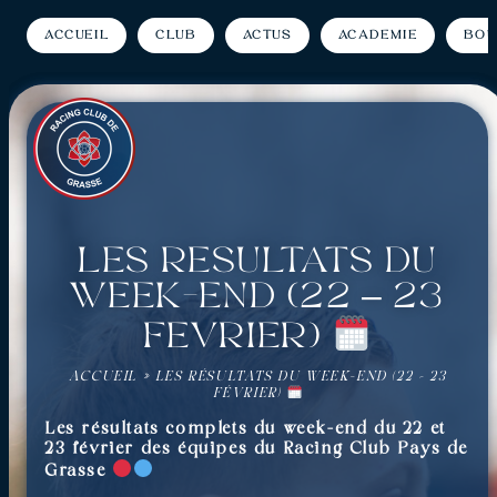
Accueil
Club
Actus
Académie
Bou
Les résultats du
week-end (22 – 23
Février)
ACCUEIL
»
LES RÉSULTATS DU WEEK-END (22 – 23
FÉVRIER)
Les résultats complets du week-end du 22 et
23 février des équipes du Racing Club Pays de
Grasse