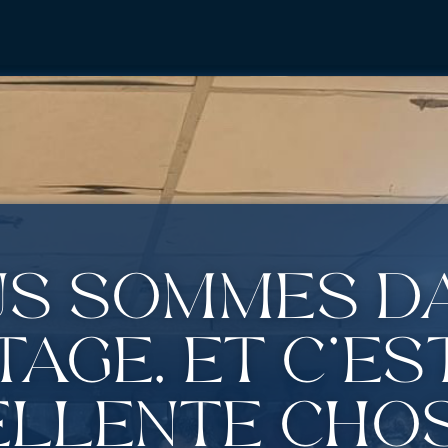
us sommes d
age, et c’es
llente chos