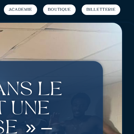
Académie
Boutique
Billetterie
ans le
t une
e » –