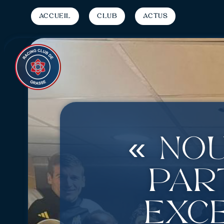
Accueil
Club
Actus
« No
part
exce