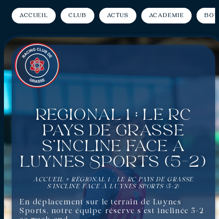
Accueil
Club
Actus
Académie
Bou
Régional 1 : Le RC
Pays de Grasse
s’incline face à
Luynes Sports (5-2)
ACCUEIL
»
RÉGIONAL 1 : LE RC PAYS DE GRASSE
S’INCLINE FACE À LUYNES SPORTS (5-2)
En déplacement sur le terrain de Luynes
Sports, notre équipe réserve s’est inclinée 5-2