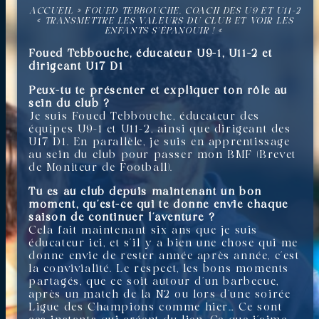
ACCUEIL
»
FOUED TEBBOUCHE, COACH DES U9 ET U11-2
« TRANSMETTRE LES VALEURS DU CLUB ET VOIR LES
ENFANTS S’ÉPANOUIR ! «
Foued Tebbouche, éducateur U9-1, U11-2 et
dirigeant U17 D1
Peux-tu te présenter et expliquer ton rôle au
sein du club ?
Je suis Foued Tebbouche, éducateur des
équipes U9-1 et U11-2, ainsi que dirigeant des
U17 D1. En parallèle, je suis en apprentissage
au sein du club pour passer mon BMF (Brevet
de Moniteur de Football).
Tu es au club depuis maintenant un bon
moment, qu’est-ce qui te donne envie chaque
saison de continuer l’aventure ?
Cela fait maintenant six ans que je suis
éducateur ici, et s’il y a bien une chose qui me
donne envie de rester année après année, c’est
la convivialité. Le respect, les bons moments
partagés, que ce soit autour d’un barbecue,
après un match de la N2 ou lors d’une soirée
Ligue des Champions comme hier… Ce sont