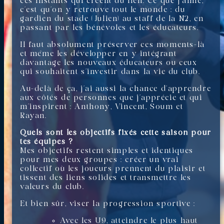
ces instants qui créent du lien. Ce que j’aime,
c’est qu’on y retrouve tout le monde : du
gardien du stade (Julien) au staff de la N2, en
passant par les bénévoles et les éducateurs.
Il faut absolument préserver ces moments-là
et même les développer en y intégrant
davantage les nouveaux éducateurs ou ceux
qui souhaitent s’investir dans la vie du club.
Au-delà de ça, j’ai aussi la chance d’apprendre
aux côtés de personnes que j’apprécie et qui
m’inspirent : Anthony, Vincent, Soum et
Rayan.
Quels sont les objectifs fixés cette saison pour
tes équipes ?
Mes objectifs restent simples et identiques
pour mes deux groupes : créer un vrai
collectif où les joueurs prennent du plaisir et
tissent des liens solides et transmettre les
valeurs du club.
Et bien sûr, viser la progression sportive :
Avec les U9, atteindre le plus haut