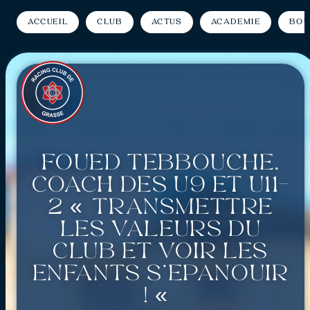
Accueil
Club
Actus
Académie
Bou
Foued Tebbouche,
coach des U9 et U11-
2 « Transmettre
les valeurs du
club et voir les
enfants s’épanouir
! «