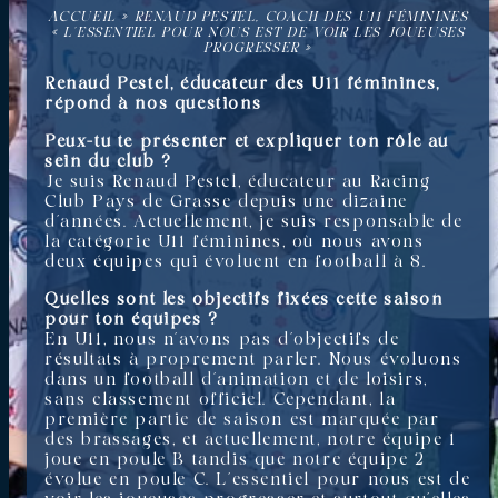
ACCUEIL
»
RENAUD PESTEL, COACH DES U11 FÉMININES
« L’ESSENTIEL POUR NOUS EST DE VOIR LES JOUEUSES
PROGRESSER »
Renaud Pestel, éducateur des U11 féminines,
répond à nos questions
Peux-tu te présenter et expliquer ton rôle au
sein du club ?
Je suis Renaud Pestel, éducateur au Racing
Club Pays de Grasse depuis une dizaine
d’années. Actuellement, je suis responsable de
la catégorie U11 féminines, où nous avons
deux équipes qui évoluent en football à 8.
Quelles sont les objectifs fixées cette saison
pour ton équipes ?
En U11, nous n’avons pas d’objectifs de
résultats à proprement parler. Nous évoluons
dans un football d’animation et de loisirs,
sans classement officiel. Cependant, la
première partie de saison est marquée par
des brassages, et actuellement, notre équipe 1
joue en poule B tandis que notre équipe 2
évolue en poule C. L’essentiel pour nous est de