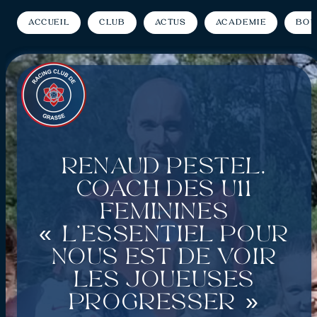
Accueil
Club
Actus
Académie
Bou
Renaud Pestel,
coach des U11
féminines
« L’essentiel pour
nous est de voir
les joueuses
progresser »