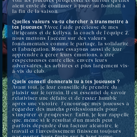
voir les joueuses progresser et surtout qu’elles
aient envie de continuer à jouer au football à
la fin de la saison.
Quelles valeurs va-tu chercher à transmettre à
tes joueuses ?
Avec l’aide précieuse de mes
dirigeants et de Kellysa, la coach de l’équipe 2,
nous mettons l’accent sur des valeurs
fondamentales comme le partage, la solidarité
et l’abnégation. Nous essayons aussi de leur
apprendre à gérer leurs émotions, à être
respectueuses entre elles, envers leurs
adversaires, les arbitres et plus largement vis-
à-vis du club.
Quels conseil donnerais tu à tes joueuses ?
Avant tout, je leur conseille de prendre du
plaisir sur le terrain. Il est essentiel de savoir
relativiser une défaite et de rester humble
après une victoire. J’encourage mes joueuses à
regarder des matchs professionnels pour
s’inspirer et progresser. Enfin, je leur rappelle
que, même si le résultat d’un match peut
parfois dépendre d’un facteur aléatoire, le
travail et l’investissement finissent toujours
par porter leurs fruits sur le long terme.