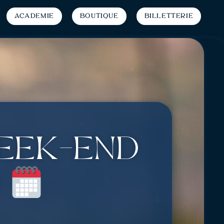
Académie
Boutique
Billetterie
week-end
)