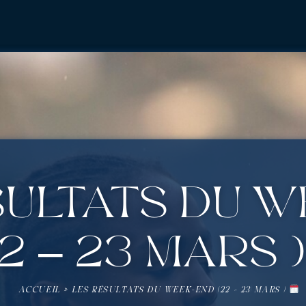
sultats du 
2 – 23 Mars 
ACCUEIL
»
LES RÉSULTATS DU WEEK-END (22 – 23 MARS )