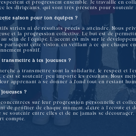
 respectent et progressent ensemble. Je travaille en col
ec les dirigeants, qui sont très présents pour soutenir
s cette saison pour ton équipes ?
ctifs stricts ni de résultats précis à atteindre. Nous pri
se et la progression collective. Le but est de permettre
 au sein de l’équipe. L’accent est mis sur le développem
ts partagent cette vision, en veillant à ce que chaque 
nnement positif.
 transmettre à tes joueuses ?
erche à transmettre sont la solidarité, le respect et l’
c’est se soutenir, peu importe les résultats. Nous mett
 leur apprenant à se donner à fond tout en restant humb
 joueuses ?
r concentrées sur leur progression personnelle et collec
ant de profiter de chaque moment, d’être à l’écoute et d
de se soutenir entre elles et de ne jamais se décourager
ort compte.