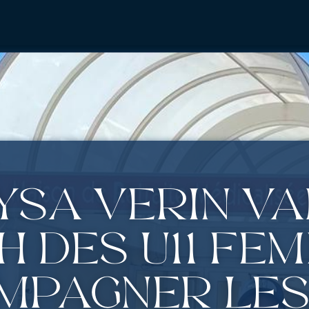
ysa Verin Va
 des U11 fém
mpagner les