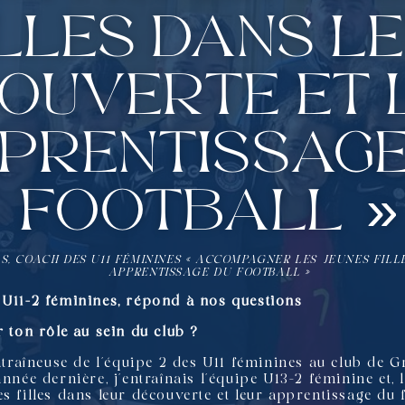
illes dans l
ouverte et 
prentissage
football »
S, COACH DES U11 FÉMININES « ACCOMPAGNER LES JEUNES FIL
APPRENTISSAGE DU FOOTBALL »
 U11-2 féminines, répond à nos questions
r ton rôle au sein du club ?
ntraîneuse de l’équipe 2 des U11 féminines au club de Gr
nnée dernière, j’entraînais l’équipe U13-2 féminine et, 
 filles dans leur découverte et leur apprentissage du fo