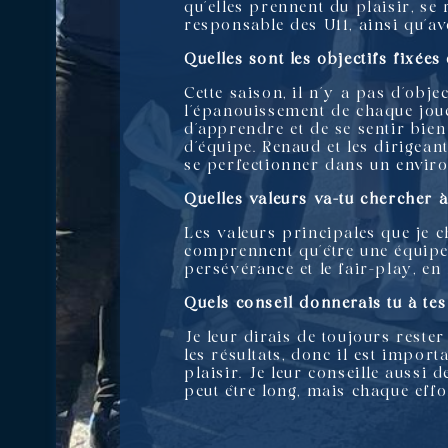
qu’elles prennent du plaisir, se
responsable des U11, ainsi qu’av
Quelles sont les objectifs fixée
Cette saison, il n’y a pas d’obje
l’épanouissement de chaque joueu
d’apprendre et de se sentir bien
d’équipe. Renaud et les dirigean
se perfectionner dans un enviro
Quelles valeurs va-tu chercher à
Les valeurs principales que je ch
comprennent qu’être une équipe, 
persévérance et le fair-play, en
Quels conseil donnerais tu à tes
Je leur dirais de toujours reste
les résultats, donc il est import
plaisir. Je leur conseille aussi 
peut être long, mais chaque eff