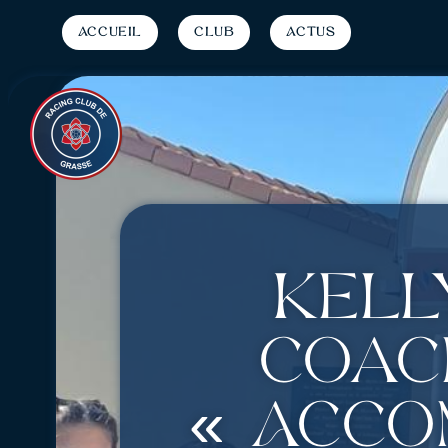
Accueil
Club
Actus
Kell
coach
« Acco