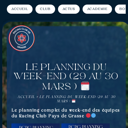
Accueil
Club
Actus
Académie
Bou
Le planning du
week-end (29 au 30
mars )
ACCUEIL
»
LE PLANNING DU WEEK-END (29 AU 30
MARS )
Le planning complet du week-end des équipes
du Racing Club Pays de Grasse