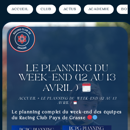
Accueil
Club
Actus
Académie
Bou
Le planning du
week-end (12 au 13
avril )
ACCUEIL
»
LE PLANNING DU WEEK-END (12 AU 13
AVRIL )
Le planning complet du week-end des équipes
du Racing Club Pays de Grasse