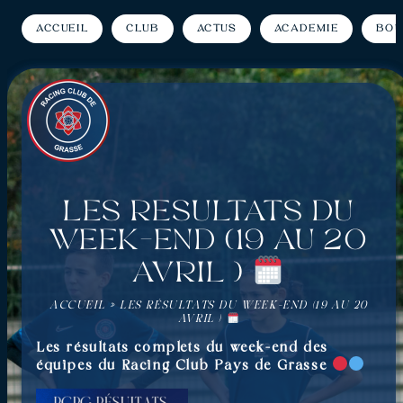
Accueil
Club
Actus
Académie
Bou
Les résultats du
week-end (19 au 20
avril )
ACCUEIL
»
LES RÉSULTATS DU WEEK-END (19 AU 20
AVRIL )
Les résultats complets du week-end des
équipes du Racing Club Pays de Grasse