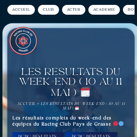
Accueil
Club
Actus
Académie
Bou
Les résultats du
week-end ( 10 au 11
mai )
ACCUEIL
»
LES RÉSULTATS DU WEEK-END ( 10 AU 11
MAI )
Les résultats complets du week-end des
équipes du Racing Club Pays de Grasse