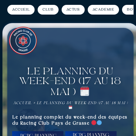
Accueil
Club
Actus
Académie
Bou
Le planning du
week-end (17 au 18
mai )
ACCUEIL
»
LE PLANNING DU WEEK-END (17 AU 18 MAI )
Le planning complet du week-end des équipes
du Racing Club Pays de Grasse