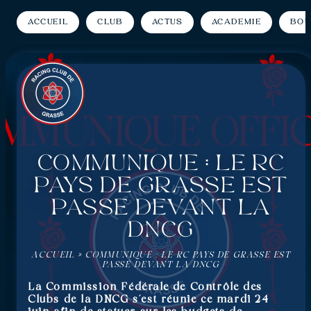
Accueil
Club
Actus
Académie
Bou
Communiqué : Le RC
Pays de Grasse est
passé devant la
DNCG
ACCUEIL
»
COMMUNIQUÉ : LE RC PAYS DE GRASSE EST
PASSÉ DEVANT LA DNCG
La Commission Fédérale de Contrôle des
Clubs de la DNCG s’est réunie ce mardi 24