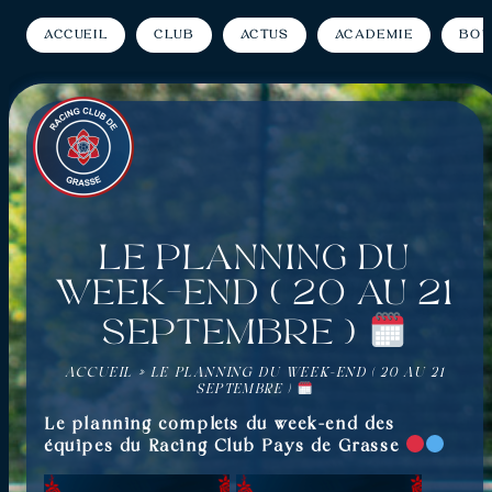
Accueil
Club
Actus
Académie
Bou
Le planning du
week-end ( 20 au 21
septembre )
ACCUEIL
»
LE PLANNING DU WEEK-END ( 20 AU 21
SEPTEMBRE )
Le planning complets du week-end des
équipes du Racing Club Pays de Grasse