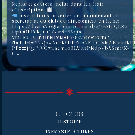
Repas et goûters inclus dans les frais
d’inscription.
Inscriptions ouvertes dès maintenant au
secrétariat du club ou directement en ligne:
https://docs.google.com/forms/d/e/1FAIpQLSc-
rgzQ0FPelqjOQKsw8E5Xqta-
vmLMC1V_rBInMPeM4Fx-8g/viewform?
fbclid=IwY2xjawNdzk9leHRuA2FlbQIxMABicml
PPzzzjQePtVOw_aem_oBLVlufPMdpVbXSmetK-
Ow
Le Club
HISTOIRE
INFRASTRUCTURES