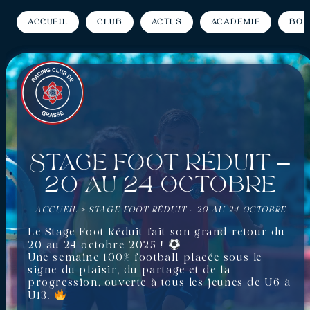
Accueil
Club
Actus
Académie
Bou
STAGE FOOT RÉDUIT –
20 AU 24 OCTOBRE
ACCUEIL
»
STAGE FOOT RÉDUIT – 20 AU 24 OCTOBRE
Le Stage Foot Réduit fait son grand retour du
20 au 24 octobre 2025 !
Une semaine 100% football placée sous le
signe du plaisir, du partage et de la
progression, ouverte à tous les jeunes de U6 à
U13.