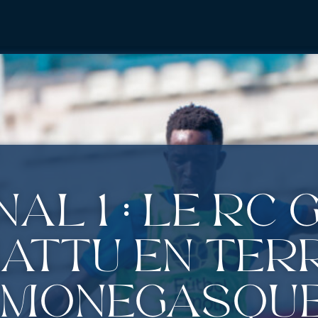
al 1 : Le RC
attu en ter
Monégasqu