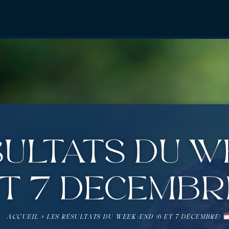
sultats du 
et 7 décembr
ACCUEIL
»
LES RÉSULTATS DU WEEK-END (6 ET 7 DÉCEMBRE)