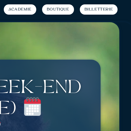
Académie
Boutique
Billetterie
week-end
e)