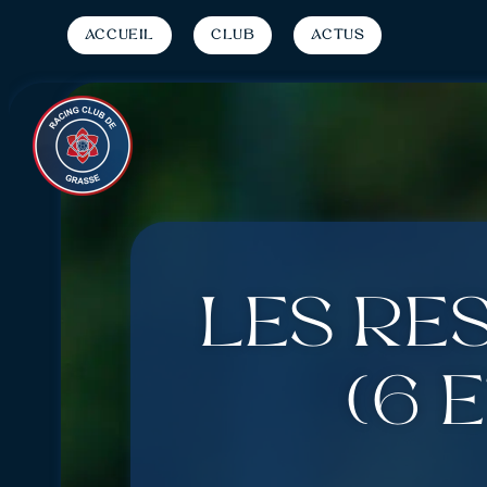
Accueil
Club
Actus
Les ré
(6 