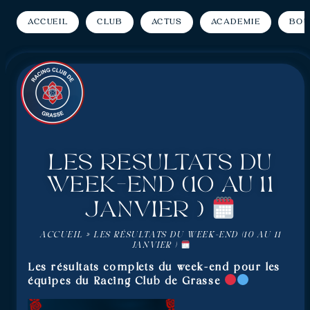
Accueil
Club
Actus
Académie
Bou
Les résultats du
week-end (10 au 11
janvier )
ACCUEIL
»
LES RÉSULTATS DU WEEK-END (10 AU 11
JANVIER )
Les résultats complets du week-end pour les
équipes du Racing Club de Grasse