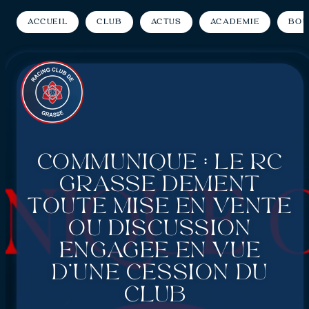
Accueil
Club
Actus
Académie
Bou
Communiqué : Le RC
Grasse dément
toute mise en vente
ou discussion
engagée en vue
d’une cession du
club