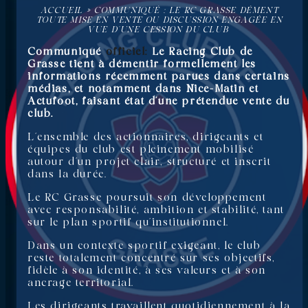
ACCUEIL
»
COMMUNIQUÉ : LE RC GRASSE DÉMENT
TOUTE MISE EN VENTE OU DISCUSSION ENGAGÉE EN
VUE D’UNE CESSION DU CLUB
Communiqué
officiel:
Le Racing Club de
Grasse tient à démentir formellement les
informations récemment parues dans certains
médias, et notamment dans Nice-Matin et
Actufoot, faisant état d’une prétendue vente du
club.
L’ensemble des actionnaires, dirigeants et
équipes du club est pleinement mobilisé
autour d’un projet clair, structuré et inscrit
dans la durée.
Le RC Grasse poursuit son développement
avec responsabilité, ambition et stabilité, tant
sur le plan sportif qu’institutionnel.
Dans un contexte sportif exigeant, le club
reste totalement concentré sur ses objectifs,
fidèle à son identité, à ses valeurs et à son
ancrage territorial.
Les dirigeants travaillent quotidiennement à la