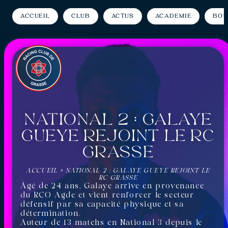
Accueil
Club
Actus
Académie
Bou
National 2 : Galaye
Gueye rejoint le RC
Grasse
ACCUEIL
»
NATIONAL 2 : GALAYE GUEYE REJOINT LE
RC GRASSE
Âgé de 24 ans, Galaye arrive en provenance
du RCO Agde et vient renforcer le secteur
défensif par sa capacité physique et sa
détermination.
Auteur de 13 matchs en National 3 depuis le