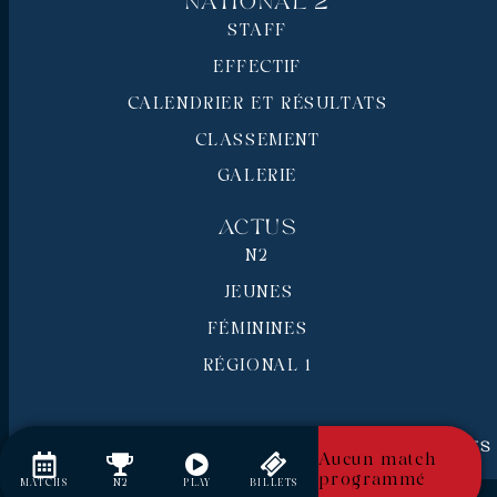
National 2
STAFF
EFFECTIF
CALENDRIER ET RÉSULTATS
CLASSEMENT
GALERIE
Actus
N2
JEUNES
FÉMININES
RÉGIONAL 1
RC Pays de Grasse © 2026 - Tous droits réservés
Aucun match
Mentions légales
programmé
MATCHS
N2
PLAY
BILLETS