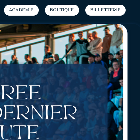
Académie
Boutique
Billetterie
trée
dernier
oute