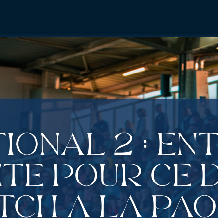
ional 2 : En
te pour ce 
tch à La Pa