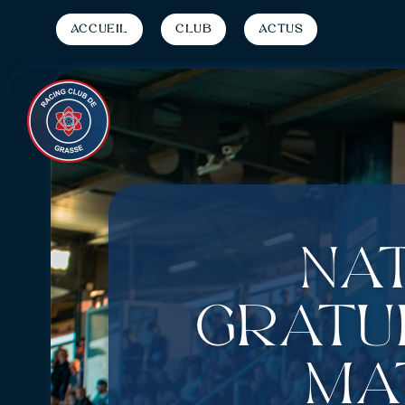
Accueil
Club
Actus
Nat
gratui
ma