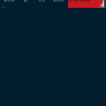
programmé
MATCHS
N2
PLAY
BILLETS