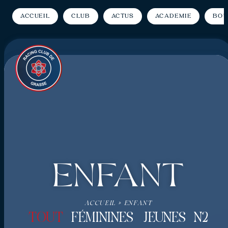
Accueil
Club
Actus
Académie
Bou
Enfant
ACCUEIL
»
ENFANT
TOUT
FÉMININES
JEUNES
N2