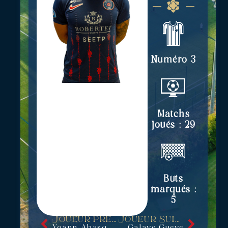
Numéro 3
Matchs
joués : 29
Buts
marqués :
5
JOUEUR PRÉCÉDENT
JOUEUR SUIVANT
Yoann Abasq
Galaye Gueye