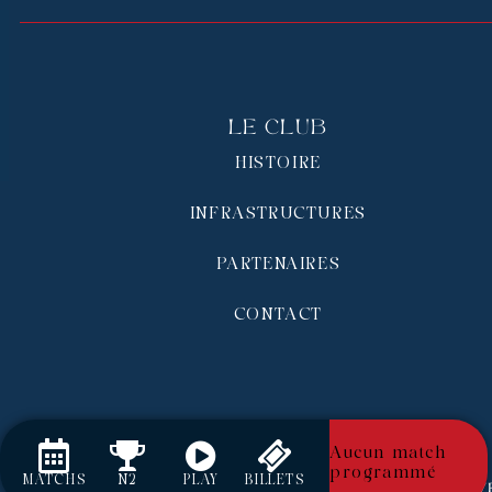
Le Club
HISTOIRE
INFRASTRUCTURES
PARTENAIRES
CONTACT
Aucun match
programmé
MATCHS
N2
PLAY
BILLETS
RC Pays de Grasse © 2026 - Tous droits réserv