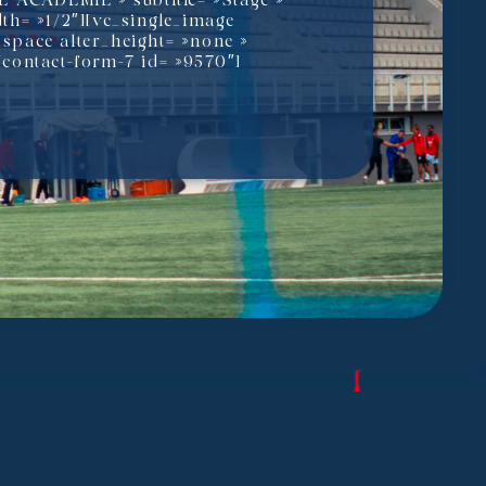
ITE ACADEMIE » subtitle= »Stage »
th= »1/2″][vc_single_image
space alter_height= »none »
[contact-form-7 id= »9570″]