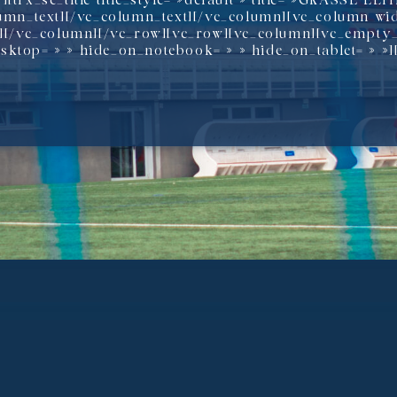
[trx_sc_title title_style= »default » title= »GRASSE EL
lumn_text][/vc_column_text][/vc_column][vc_column wid
 »][/vc_column][/vc_row][vc_row][vc_column][vc_empty_
ktop= » » hide_on_notebook= » » hide_on_tablet= » »]