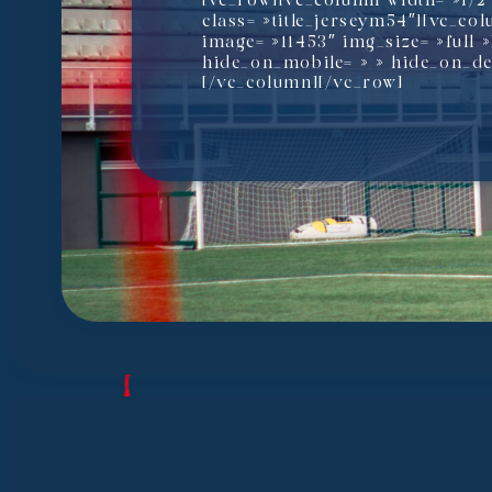
[vc_row][vc_column width= »1/2″]
class= »title_jerseym54″][vc_co
image= »11453″ img_size= »full
hide_on_mobile= » » hide_on_des
[/vc_column][/vc_row]