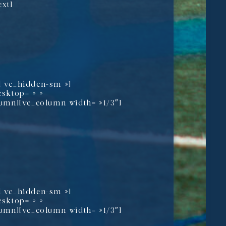
xt]
d vc_hidden-sm »]
esktop= » »
lumn][vc_column width= »1/3″]
d vc_hidden-sm »]
esktop= » »
lumn][vc_column width= »1/3″]