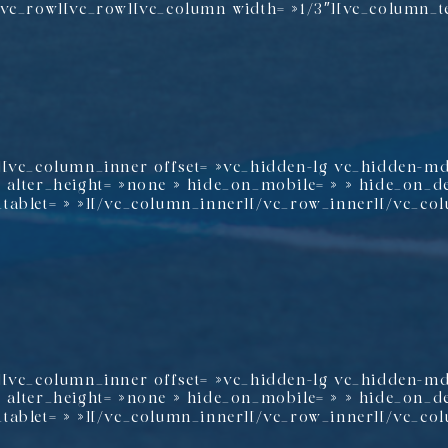
/vc_row][vc_row][vc_column width= »1/3″][vc_column_te
][vc_column_inner offset= »vc_hidden-lg vc_hidden-m
 alter_height= »none » hide_on_mobile= » » hide_on_d
tablet= » »][/vc_column_inner][/vc_row_inner][/vc_co
][vc_column_inner offset= »vc_hidden-lg vc_hidden-m
 alter_height= »none » hide_on_mobile= » » hide_on_d
tablet= » »][/vc_column_inner][/vc_row_inner][/vc_co