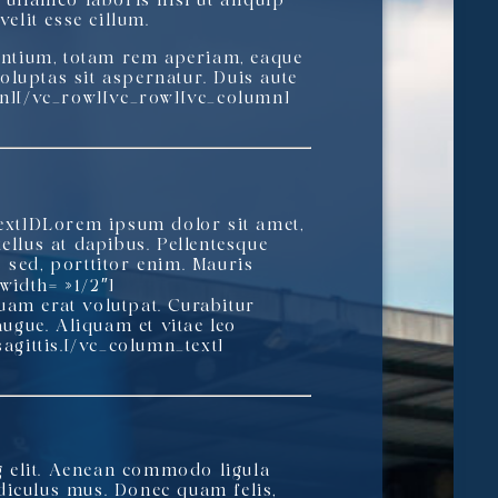
d
ullamco laboris nisi ut aliquip
elit esse cillum.
dantium, totam rem aperiam, eaque
luptas sit aspernatur. Duis aute
umn][/vc_row][vc_row][vc_column]
xt]
D
Lorem ipsum dolor sit amet,
ellus at dapibus. Pellentesque
s sed, porttitor enim. Mauris
width= »1/2″]
uam erat volutpat. Curabitur
augue. Aliquam et vitae leo
agittis.[/vc_column_text]
g elit. Aenean commodo ligula
diculus mus. Donec quam felis,