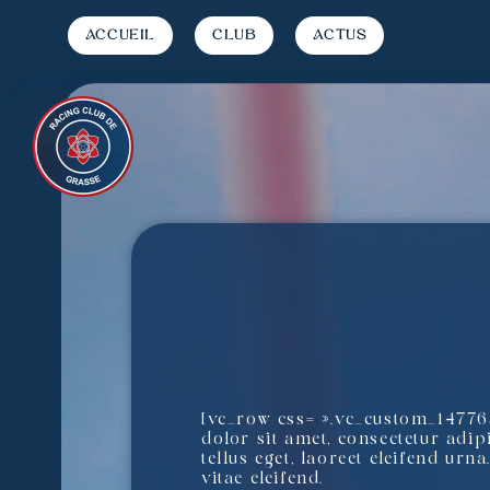
Accueil
Club
Actus
[vc_row css= ».vc_custom_14776
dolor sit amet, consectetur adipi
tellus eget, laoreet eleifend urn
vitae eleifend.