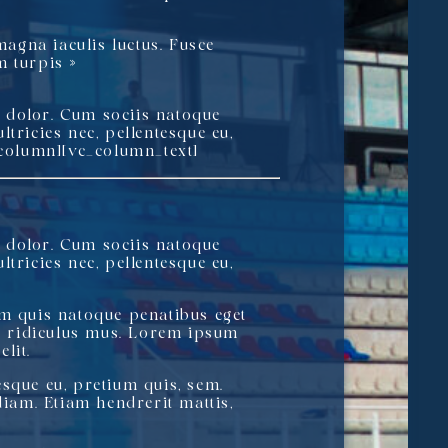
magna iaculis luctus. Fusce
m turpis »
t dolor. Cum sociis natoque
tricies nec, pellentesque eu,
column][vc_column_text]
t dolor. Cum sociis natoque
tricies nec, pellentesque eu,
m quis natoque penatibus eget
r ridiculus mus. Lorem ipsum
lit.
esque eu, pretium quis, sem.
iam. Etiam hendrerit mattis,