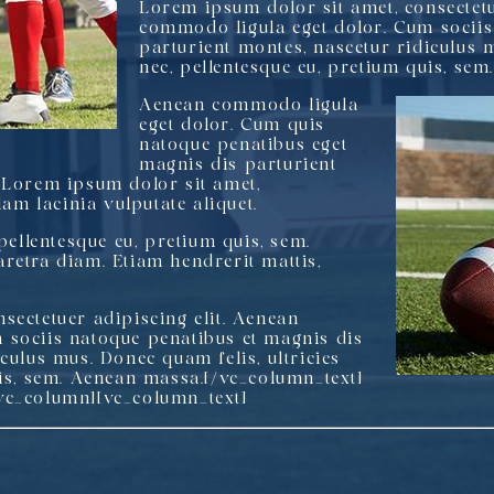
Lorem ipsum dolor sit amet, consectetu
commodo ligula eget dolor. Cum sociis
parturient montes, nascetur ridiculus m
nec, pellentesque eu, pretium quis, se
Aenean commodo ligula
eget dolor. Cum quis
natoque penatibus eget
magnis dis parturient
 Lorem ipsum dolor sit amet,
lam lacinia vulputate aliquet.
 pellentesque eu, pretium quis, sem.
retra diam. Etiam hendrerit mattis,
sectetuer adipiscing elit. Aenean
 sociis natoque penatibus et magnis dis
culus mus. Donec quam felis, ultricies
uis, sem. Aenean massa.[/vc_column_text]
vc_column][vc_column_text]