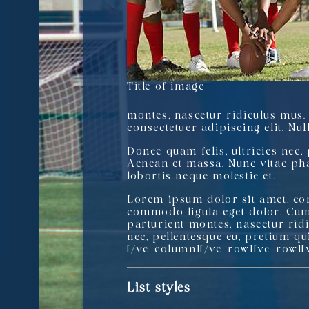
Title of image
montes, nascetur ridiculus mus.
consectetuer adipiscing elit. Nul
Donec quam felis, ultricies nec,
Aenean et massa. Nunc vitae pha
lobortis neque molestie et.
Lorem ipsum dolor sit amet, con
commodo ligula eget dolor. Cum
parturient montes, nascetur ridi
nec, pellentesque eu, pretium q
[/vc_column][/vc_row][vc_row][
List styles