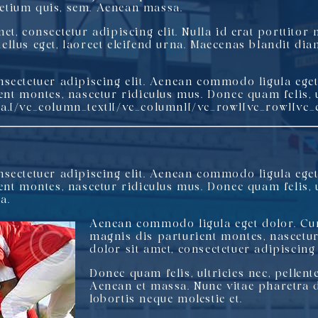
pretium quis, sem. Aenean massa.
t, consectetur adipiscing elit. Nulla id erat porttitor 
 tellus eget, laoreet eleifend urna. Maecenas blandit dia
sectetuer adipiscing elit. Aenean commodo ligula ege
nt montes, nascetur ridiculus mus. Donec quam felis, ul
a.[/vc_column_text][/vc_column][/vc_row][vc_row][vc_
sectetuer adipiscing elit. Aenean commodo ligula ege
nt montes, nascetur ridiculus mus. Donec quam felis, ul
a.
Aenean commodo ligula eget dolor. Cu
magnis dis parturient montes, nascetu
dolor sit amet, consectetuer adipiscing e
Donec quam felis, ultricies nec, pellent
Aenean et massa. Nunc vitae pharetra d
lobortis neque molestie et.