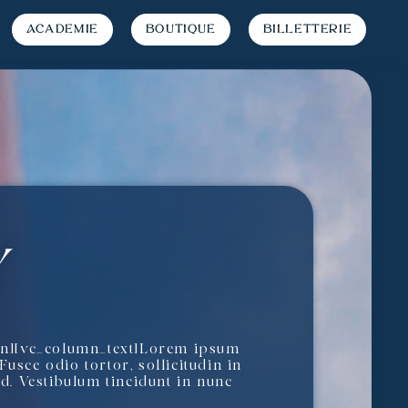
Académie
Boutique
Billetterie
y
mn][vc_column_text]Lorem ipsum
Fusce odio tortor, sollicitudin in
 id. Vestibulum tincidunt in nunc