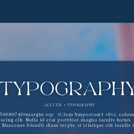
Typograph
ACCUEIL
»
TYPOGRAPHY
59689740{margin-top: -0.3em !important;} »][vc_colu
scing elit. Nulla id erat porttitor magna iaculis luctus. 
a. Maecenas blandit diam turpis, et tristique elit iaculis