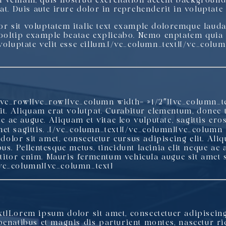
 veniam, quis nostrud exercitation
accent backgroun
t. Duis aute irure dolor in reprehenderit in voluptate v
or sit voluptatem italic text example doloremque lau
ooltip example
beatae explicabo. Nemo enptatem quia o
 voluptate velit esse cillum.[/vc_column_text][/vc_col
/vc_row][vc_row][vc_column width= »1/2″][vc_column_te
it. Aliquam erat volutpat. Curabitur elementum, donec t
ue ac augue. Aliquam et vitae leo vulputate, sagittis ero
et sagittis. .[/vc_column_text][/vc_column][vc_column 
olor sit amet, consectetur cursus adipiscing elit. Aliq
us. Pellentesque metus, tincidunt lacinia elit neque ac 
rttitor enim. Mauris fermentum vehicula augue sit amet s
vc_column][vc_column_text]
xt]Lorem ipsum dolor sit amet, consectetuer adipiscin
penatibus et magnis dis parturient montes, nascetur ri