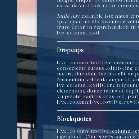
magna aliqua. Ut enim ad minim
ex ea dafault link color consequa
Italic text
example iste natus err
ipsa quae ab illo inventore vei
t
irure dolor in reprehenderit in
[vc_column_text]
Dropcaps
[/vc_column_text][/vc_column][
consectetur cursus adipiscing el
metus, tincidunt lacinia elit neq
fermentum vehicula augue sit am
[vc_column_text]
D
Lorem ipsum d
elementum, donec tellus at dapib
vulputate, sagittis eros sed, po
[/vc_column][/vc_row][vc_row][
Blockquotes
[/vc_column_text][vc_column_te
eget dolor. Cum sociis natoque 