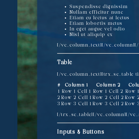
Suspendisse dignissim
Nullam efficitur nunc
Etiam eu lectus at lectus
Etiam lobortis metus
In eget augue vel odio
Nisl ut aliquip ex
[/vc_column_text][/vc_column][
Table
[/vc_column_text][trx_sc_table ti
#
Column 1
Column 2
Col
1
Row 1 Cell 1
Row 1 Cell 2
Row 1
2
Row 2 Cell 1
Row 2 Cell 2
Row 2
3
Row 3 Cell 1
Row 3 Cell 2
Row 3
[/trx_sc_table][/vc_column][/vc
Inputs & Buttons