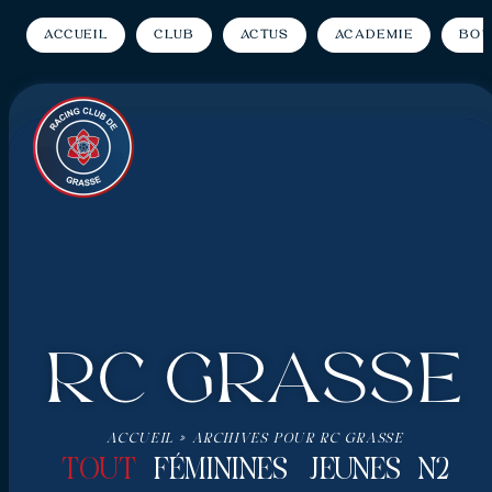
Accueil
Club
Actus
Académie
Bou
RC Grasse
ACCUEIL
»
ARCHIVES POUR RC GRASSE
TOUT
FÉMININES
JEUNES
N2