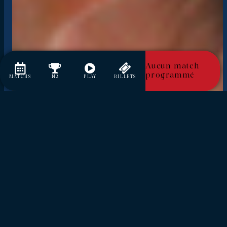
Aucun match
programmé
MATCHS
N2
PLAY
BILLETS